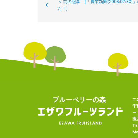
＜ 前の記事 [「農業新聞(2006/07/30
た！]
〒2
千
ー
園
TE
Ma